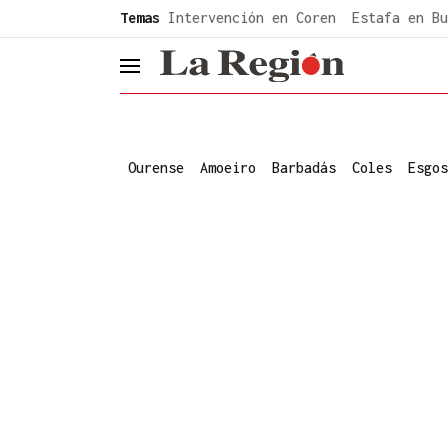
common.go-to-content
Temas
Intervención en Coren
Estafa en Bu
header.menu.open
Ourense
Amoeiro
Barbadás
Coles
Esgos