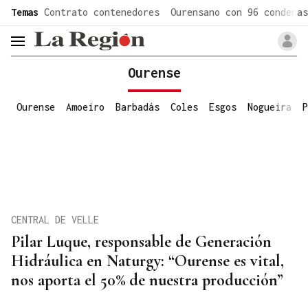
common.go-to-content
Temas
Contrato contenedores
Ourensano con 96 condenas
header.menu.open
Ourense
Ourense
Amoeiro
Barbadás
Coles
Esgos
Nogueira
P
CENTRAL DE VELLE
Pilar Luque, responsable de Generación
Hidráulica en Naturgy: “Ourense es vital,
nos aporta el 50% de nuestra producción”