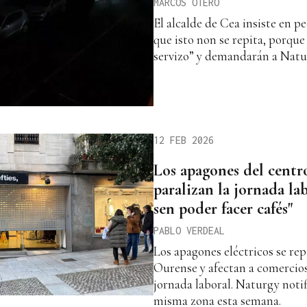
MARCOS OTERO
El alcalde de Cea insiste en p
que isto non se repita, porque
servizo” y demandarán a Nat
12 FEB 2026
Los apagones del centr
paralizan la jornada la
sen poder facer cafés"
PABLO VERDEAL
Los apagones eléctricos se rep
Ourense y afectan a comercios
jornada laboral. Naturgy notif
misma zona esta semana.