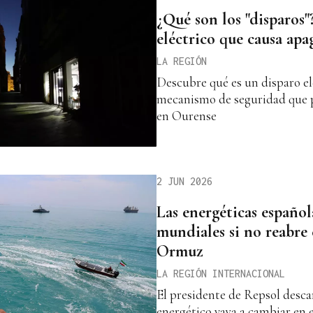
¿Qué son los "disparos
eléctrico que causa apa
LA REGIÓN
Descubre qué es un disparo el
mecanismo de seguridad que 
en Ourense
2 JUN 2026
Las energéticas español
mundiales si no reabre 
Ormuz
LA REGIÓN INTERNACIONAL
El presidente de Repsol desca
energético vaya a cambiar en e