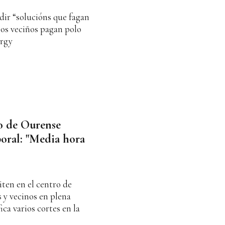
edir “solucións que fagan
 os veciños pagan polo
urgy
o de Ourense
boral: "Media hora
iten en el centro de
 y vecinos en plena
ica varios cortes en la