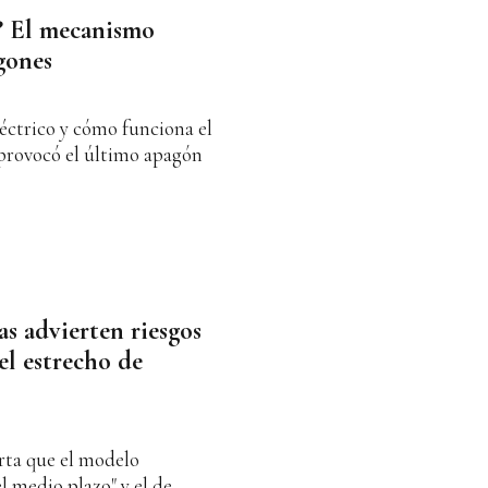
"? El mecanismo
gones
éctrico y cómo funciona el
provocó el último apagón
as advierten riesgos
el estrecho de
rta que el modelo
l medio plazo" y el de