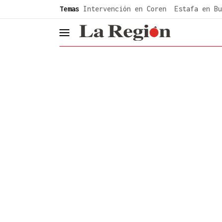
common.go-to-content
Temas
Intervención en Coren
Estafa en Bu
header.menu.open