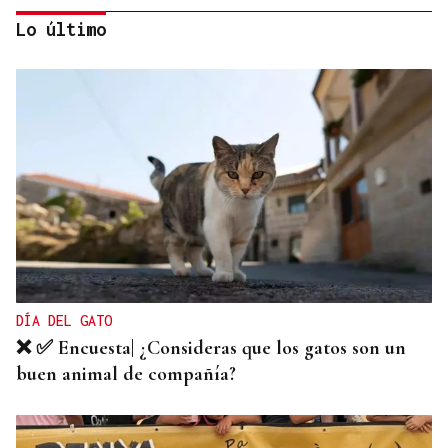
Lo último
MOVILIDAD VERANO
Un coche todo el verano por 16.32 euros,
entregado en tu puerta
DÍA DEL GATO
❌ ✅ Encuesta| ¿Consideras que los gatos son un
buen animal de compañía?