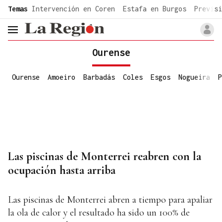
common.go-to-content
Temas
Intervención en Coren
Estafa en Burgos
Previsi
header.menu.open
Ourense
Ourense
Amoeiro
Barbadás
Coles
Esgos
Nogueira
P
Las piscinas de Monterrei reabren con la
ocupación hasta arriba
Las piscinas de Monterrei abren a tiempo para apaliar
la ola de calor y el resultado ha sido un 100% de