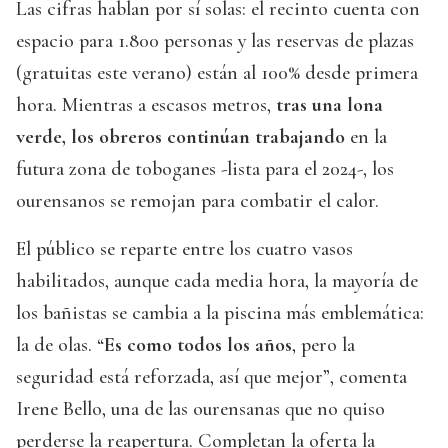
Las cifras hablan por sí solas: el recinto cuenta con
espacio para 1.800 personas y las reservas de plazas
(gratuitas este verano) están al 100% desde primera
hora. Mientras a escasos metros,
tras una lona
verde, los obreros continúan trabajando
en la
futura zona de toboganes -lista para el 2024-, los
ourensanos se remojan para combatir el calor.
El público se reparte entre los cuatro vasos
habilitados, aunque cada media hora, la mayoría de
los bañistas se cambia a la piscina más emblemática:
la de olas. “
Es como todos los años
, pero la
seguridad está reforzada, así que mejor”, comenta
Irene Bello, una de las ourensanas que no quiso
perderse la reapertura. Completan la oferta la