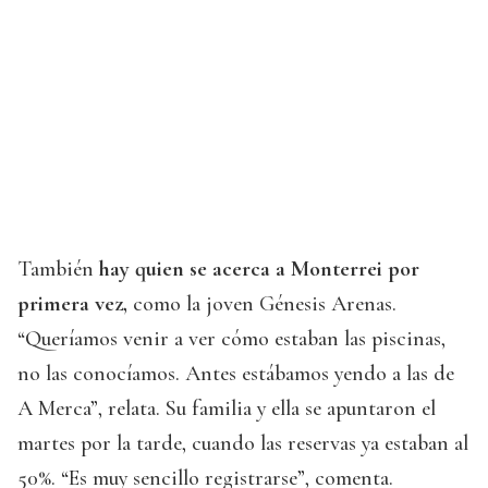
También
hay quien se acerca a Monterrei por
primera vez,
como la joven Génesis Arenas.
“Queríamos venir a ver cómo estaban las piscinas,
no las conocíamos. Antes estábamos yendo a las de
A Merca”, relata. Su familia y ella se apuntaron el
martes por la tarde, cuando las reservas ya estaban al
50%. “Es muy sencillo registrarse”, comenta.