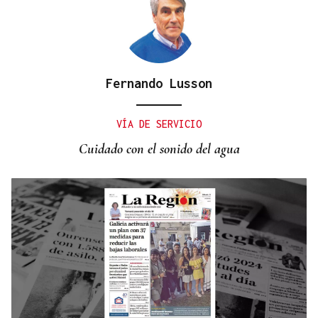
Fernando Lusson
CANEDO
Un herido en la colisión entre dos coches en la
VÍA DE SERVICIO
entrada a las termas de Outariz
Cuidado con el sonido del agua