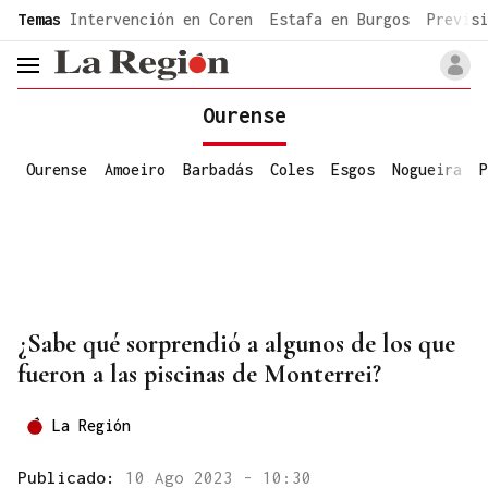
common.go-to-content
Temas
Intervención en Coren
Estafa en Burgos
Previsi
header.menu.open
Ourense
Ourense
Amoeiro
Barbadás
Coles
Esgos
Nogueira
P
¿Sabe qué sorprendió a algunos de los que
fueron a las piscinas de Monterrei?
La Región
Publicado:
10 Ago 2023 - 10:30