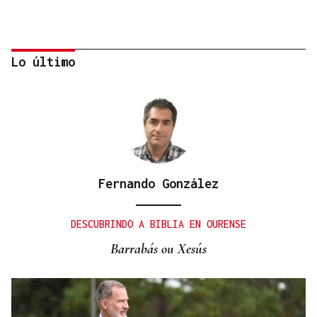
Lo último
Fernando González
CONATO EXTINGUIDO
Vídeo | Se desata un incendio forestal en una
DESCUBRINDO A BIBLIA EN OURENSE
cantera de Untes
Barrabás ou Xesús