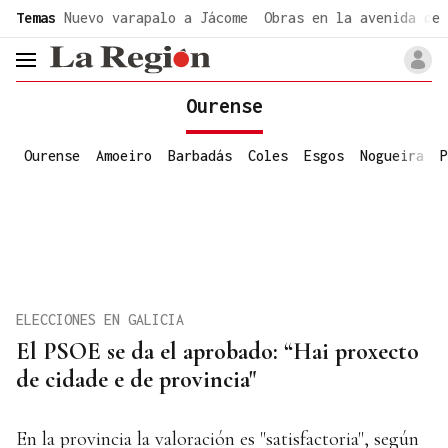
common.go-to-content
Temas
Nuevo varapalo a Jácome
Obras en la avenida de 
header.menu.open
Ourense
Ourense
Amoeiro
Barbadás
Coles
Esgos
Nogueira
P
ELECCIONES EN GALICIA
El PSOE se da el aprobado: “Hai proxecto
de cidade e de provincia"
En la provincia la valoración es "satisfactoria", según