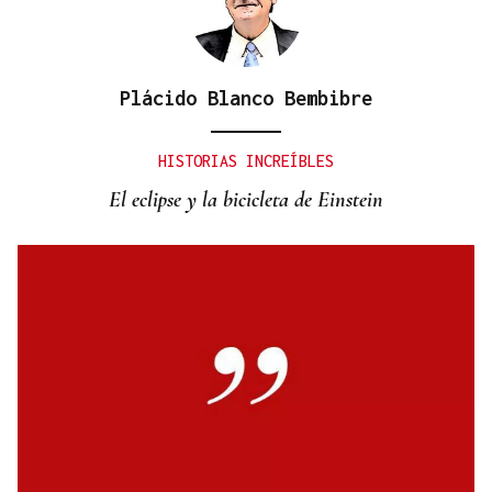
Plácido Blanco Bembibre
CANEDO
Un herido en la colisión entre dos coches en la
HISTORIAS INCREÍBLES
entrada a las termas de Outariz
El eclipse y la bicicleta de Einstein