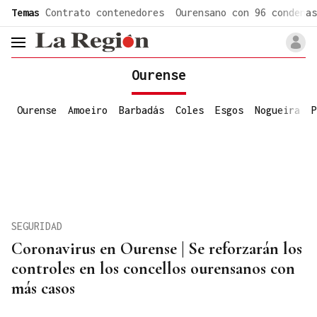
common.go-to-content
Temas
Contrato contenedores
Ourensano con 96 condenas
header.menu.open
Ourense
Ourense
Amoeiro
Barbadás
Coles
Esgos
Nogueira
P
SEGURIDAD
Coronavirus en Ourense | Se reforzarán los
controles en los concellos ourensanos con
más casos