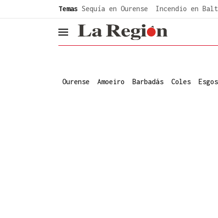
common.go-to-content
Temas
Sequía en Ourense
Incendio en Balt
header.menu.open
Ourense
Amoeiro
Barbadás
Coles
Esgos