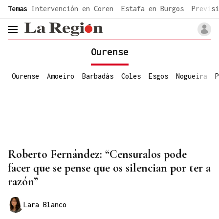
common.go-to-content
Temas
Intervención en Coren
Estafa en Burgos
Previsi
header.menu.open
Ourense
Ourense
Amoeiro
Barbadás
Coles
Esgos
Nogueira
P
Roberto Fernández: “Censuralos pode
facer que se pense que os silencian por ter a
razón”
Lara Blanco