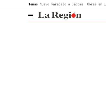
common.go-to-content
Temas
Nuevo varapalo a Jácome
Obras en l
header.menu.open