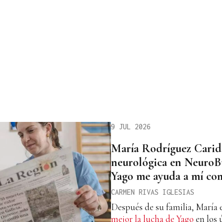
9 JUL 2026
María Rodríguez Caride
neurológica en NeuroBu
Yago me ayuda a mí co
CARMEN RIVAS IGLESIAS
Después de su familia, María 
mejor la lucha de Yago
en los 