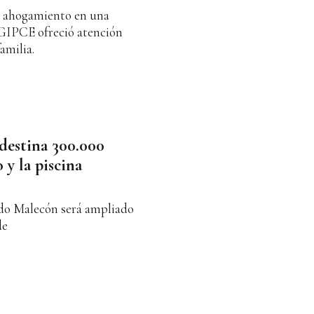
un ahogamiento en una
l GIPCE ofreció atención
amilia.
destina 300.000
 y la piscina
 do Malecón será ampliado
de