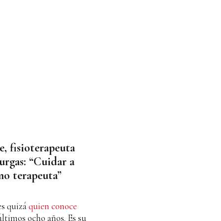
, fisioterapeuta
rgas: “Cuidar a
mo terapeuta”
es quizá
quien conoce
últimos ocho años. Es su