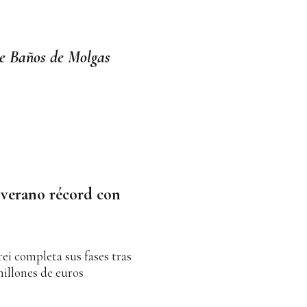
de Baños de Molgas
 verano récord con
ei completa sus fases tras
millones de euros