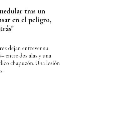
medular tras un
ar en el peligro,
trás"
rez dejan entrever su
8– entre dos alas y una
ídico chapuzón. Una lesión
s.