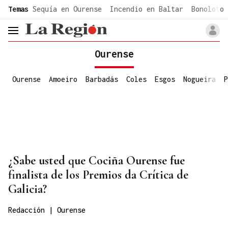
common.go-to-content
Temas
Sequía en Ourense
Incendio en Baltar
Bonoloto 
header.menu.open
Ourense
Ourense
Amoeiro
Barbadás
Coles
Esgos
Nogueira
P
¿Sabe usted que Cociña Ourense fue
finalista de los Premios da Crítica de
Galicia?
Redacción | Ourense