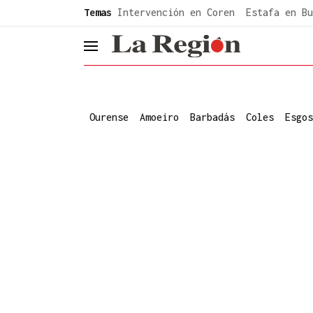
common.go-to-content
Temas
Intervención en Coren
Estafa en Bu
header.menu.open
Ourense
Amoeiro
Barbadás
Coles
Esgos