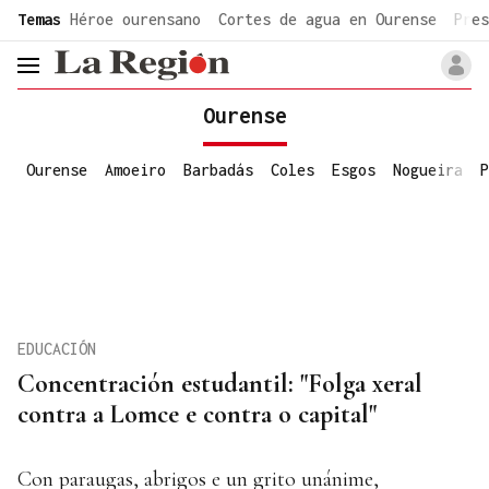
common.go-to-content
Temas
Héroe ourensano
Cortes de agua en Ourense
Pres
header.menu.open
Ourense
Ourense
Amoeiro
Barbadás
Coles
Esgos
Nogueira
P
EDUCACIÓN
Concentración estudantil: "Folga xeral
contra a Lomce e contra o capital"
Con paraugas, abrigos e un grito unánime,