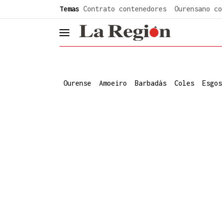
common.go-to-content
Temas
Contrato contenedores
Ourensano co
header.menu.open
Ourense
Amoeiro
Barbadás
Coles
Esgos