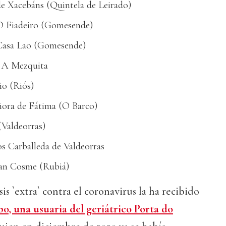
de Xacebáns (Quintela de Leirado)
O Fiadeiro (Gomesende)
 Casa Lao (Gomesende)
n A Mezquita
io (Riós)
ñora de Fátima (O Barco)
(Valdeorras)
s Carballeda de Valdeorras
San Cosme (Rubiá)
is `extra` contra el coronavirus la ha recibido
o, una usuaria del geriátrico Porta do