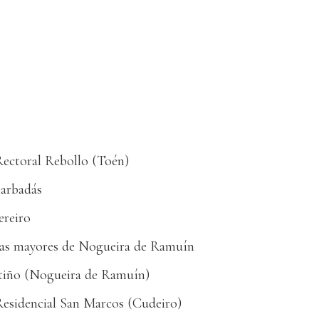
Rectoral Rebollo (Toén)
arbadás
ereiro
nas mayores de Nogueira de Ramuín
tiño (Nogueira de Ramuín)
Residencial San Marcos (Cudeiro)