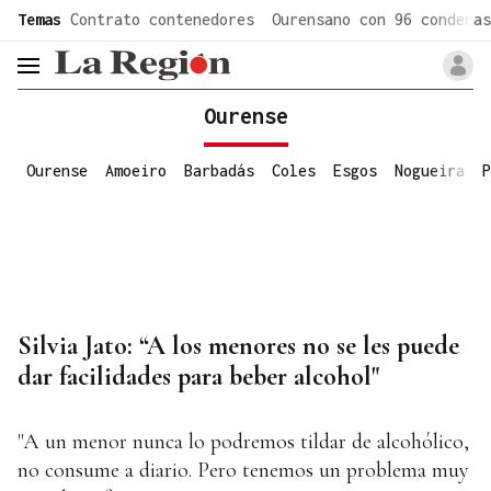
common.go-to-content
Temas
Contrato contenedores
Ourensano con 96 condenas
header.menu.open
Ourense
Ourense
Amoeiro
Barbadás
Coles
Esgos
Nogueira
P
Silvia Jato: “A los menores no se les puede
dar facilidades para beber alcohol"
"A un menor nunca lo podremos tildar de alcohólico,
no consume a diario. Pero tenemos un problema muy