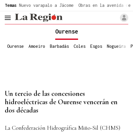
common.go-to-content
Temas
Nuevo varapalo a Jácome
Obras en la avenida de 
header.menu.open
Ourense
Ourense
Amoeiro
Barbadás
Coles
Esgos
Nogueira
P
Un tercio de las concesiones
hidroeléctricas de Ourense vencerán en
dos décadas
La Confederación Hidrográfica Miño-Sil (CHMS)