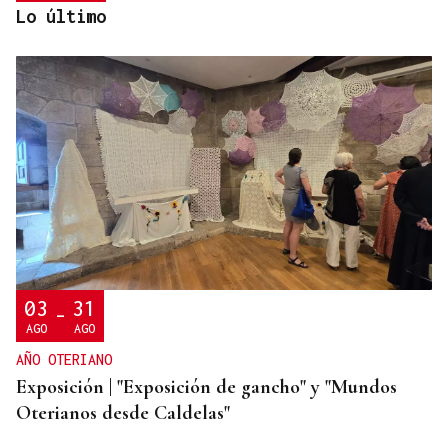
Lo último
CONATO EXTINGUIDO
Vídeo | Se desata un incendio forestal en una
cantera de Untes
03
31
-
AGO
AGO
AÑO OTERIANO
Exposición | "Exposición de gancho" y "Mundos
Oterianos desde Caldelas"