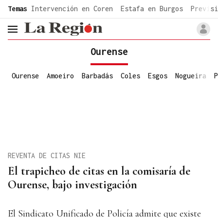
common.go-to-content
Temas
Intervención en Coren
Estafa en Burgos
Previsi
header.menu.open
Ourense
Ourense
Amoeiro
Barbadás
Coles
Esgos
Nogueira
P
REVENTA DE CITAS NIE
El trapicheo de citas en la comisaría de
Ourense, bajo investigación
El Sindicato Unificado de Policía admite que existe