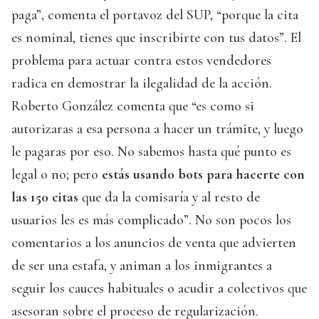
paga”, comenta el portavoz del SUP, “porque la cita
es nominal, tienes que inscribirte con tus datos”. El
problema para actuar contra estos vendedores
radica en demostrar la ilegalidad de la acción.
Roberto González comenta que “es como si
autorizaras a esa persona a hacer un trámite, y luego
le pagaras por eso. No sabemos hasta qué punto es
legal o no; pero
estás usando bots para hacerte con
las 150 citas
que da la comisaría y al resto de
usuarios les es más complicado”. No son pocos los
comentarios a los anuncios de venta que advierten
de ser una estafa, y animan a los inmigrantes a
seguir los cauces habituales o acudir a colectivos que
asesoran sobre el proceso de regularización.