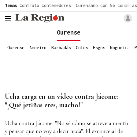
common.go-to-content
Temas
Contrato contenedores
Ourensano con 96 condenas
header.menu.open
Ourense
Ourense
Amoeiro
Barbadás
Coles
Esgos
Nogueira
P
Ucha carga en un vídeo contra Jácome:
"¡Qué jetiñas eres, macho!"
Ucha contra Jácome: "No sé cómo se atreve a mentir
y pensar que no voy a decir nada". El exconcejal de