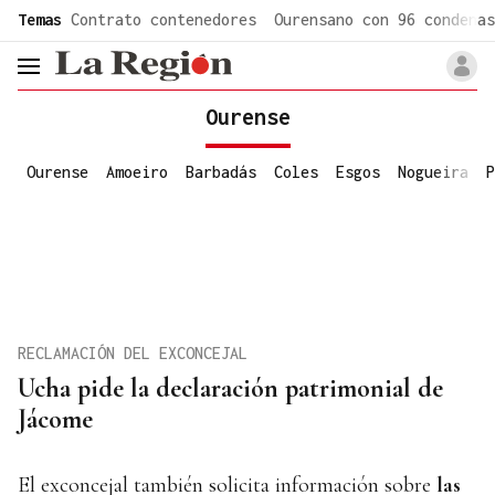
common.go-to-content
Temas
Contrato contenedores
Ourensano con 96 condenas
header.menu.open
Ourense
Ourense
Amoeiro
Barbadás
Coles
Esgos
Nogueira
P
RECLAMACIÓN DEL EXCONCEJAL
Ucha pide la declaración patrimonial de
Jácome
El exconcejal también solicita información sobre
las