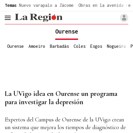
common.go-to-content
Temas
Nuevo varapalo a Jácome
Obras en la avenida de 
header.menu.open
Ourense
Ourense
Amoeiro
Barbadás
Coles
Esgos
Nogueira
P
La UVigo idea en Ourense un programa
para investigar la depresión
Expertos del Campus de Ourense de la UVigo crean
un sistema que mejora los tiempos de diagnóstico de