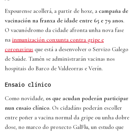
Expourense acollerá, a partir de hoxe, a
campaña de
vacinación na franxa de idade entre 65 e 79 anos
.
O vacunódromo da cidade afronta unha nova fase
na
inmunización conxunta contra gripe e
coronavirus
que está a desenvolver o Servizo Galego
de Saúde. Tamén se administrarán vacinas nos
hospitais do Barco de Valdeorras e Verín.
Ensaio clínico
Como novidade,
os que acudan poderán participar
nun ensaio clínico
. Os cidadáns poderán escoller
entre poñer a vacina normal da gripe ou unha dobre
dose, no marco do proxecto GalFlu, un estudo que