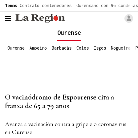
common.go-to-content
Temas
Contrato contenedores
Ourensano con 96 condenas
header.menu.open
Ourense
Ourense
Amoeiro
Barbadás
Coles
Esgos
Nogueira
P
O vacinódromo de Expourense cita a
franxa de 65 a 79 anos
Avanza a vacinación contra a gripe e o coronavirus
en Ourense