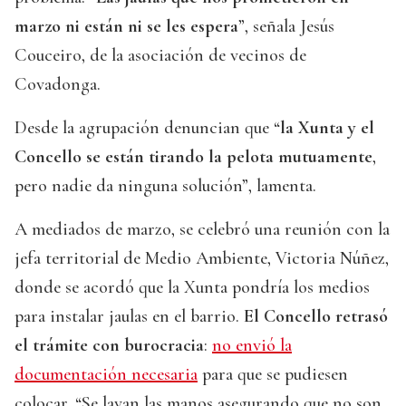
marzo ni están ni se les espera
”, señala Jesús
Couceiro, de la asociación de vecinos de
Covadonga.
Desde la agrupación denuncian que “
la Xunta y el
Concello se están tirando la pelota mutuamente
,
pero nadie da ninguna solución”, lamenta.
A mediados de marzo, se celebró una reunión con la
jefa territorial de Medio Ambiente, Victoria Núñez,
donde se acordó que la Xunta pondría los medios
para instalar jaulas en el barrio.
El Concello retrasó
el trámite con burocracia
:
no envió la
documentación necesaria
para que se pudiesen
colocar. “Se lavan las manos asegurando que no son