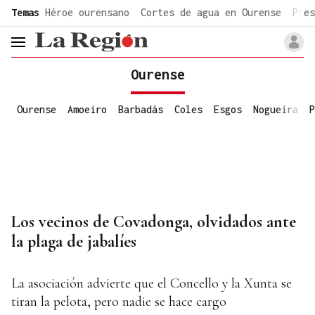
common.go-to-content
Temas
Héroe ourensano
Cortes de agua en Ourense
Pres
header.menu.open
Ourense
Ourense
Amoeiro
Barbadás
Coles
Esgos
Nogueira
P
Los vecinos de Covadonga, olvidados ante
la plaga de jabalíes
La asociación advierte que el Concello y la Xunta se
tiran la pelota, pero nadie se hace cargo