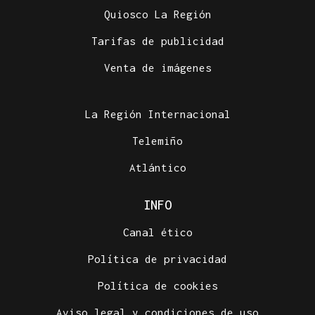
Quiosco La Región
Tarifas de publicidad
DOCE AFECTADOS EN UN GARAJE
Venta de imágenes
Aluvión de denuncias por robos en coches en A
Ponte
La Región Internacional
Telemiño
Atlántico
INFO
Canal ético
Política de privacidad
Política de cookies
Aviso legal y condiciones de uso