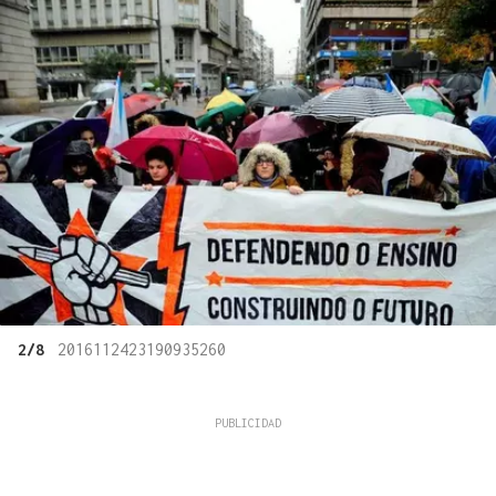
2/8
2016112423190935260