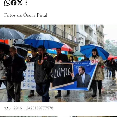
Fotos de Óscar Pinal
1/8
2016112423190777570