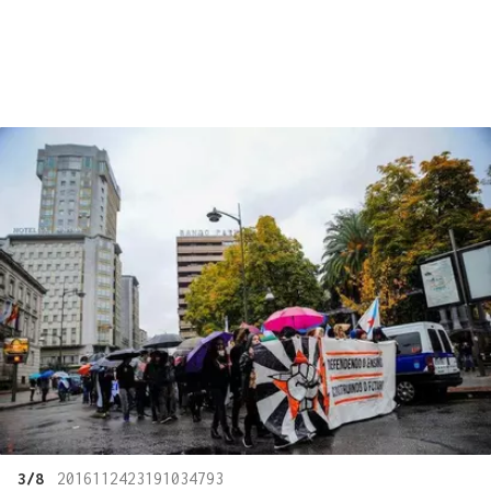
3/8
2016112423191034793