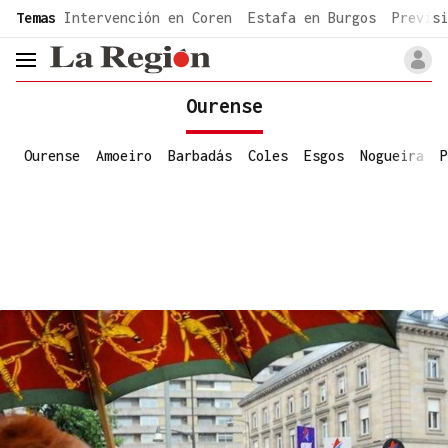
common.go-to-content
Temas
Intervención en Coren
Estafa en Burgos
Previsi
header.menu.open
Ourense
Ourense
Amoeiro
Barbadás
Coles
Esgos
Nogueira
P