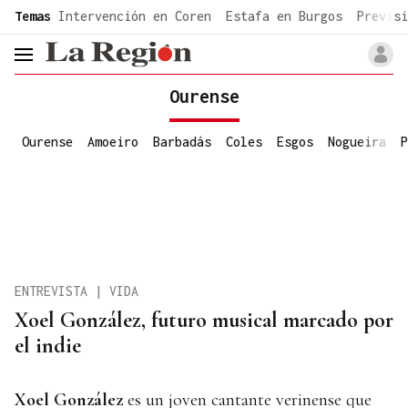
common.go-to-content
Temas
Intervención en Coren
Estafa en Burgos
Previsi
header.menu.open
Ourense
Ourense
Amoeiro
Barbadás
Coles
Esgos
Nogueira
P
ENTREVISTA | VIDA
Xoel González, futuro musical marcado por
el indie
Xoel González
es un joven cantante verinense que