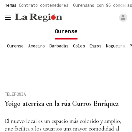
common.go-to-content
Temas
Contrato contenedores
Ourensano con 96 condenas
header.menu.open
Ourense
Ourense
Amoeiro
Barbadás
Coles
Esgos
Nogueira
P
TELEFONÍA
Yoigo aterriza en la rúa Curros Enríquez
El nuevo local es un espacio más colorido y amplio,
que facilita a los usuarios una mayor comodidad al