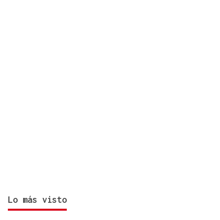
impulsado por Estados Unidos
Lo más visto