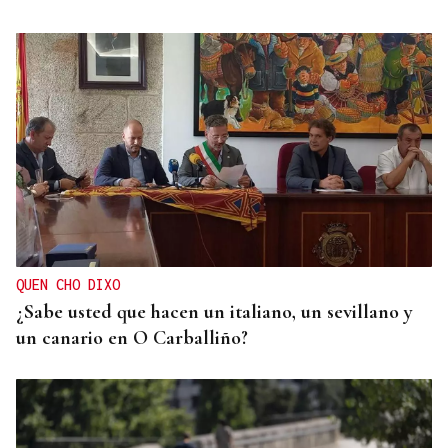
OU-1018
Un camión queda atravesado en medio de
carretera en Cualedro
QUEN CHO DIXO
¿Sabe usted que hacen un italiano, un sevillano y
un canario en O Carballiño?