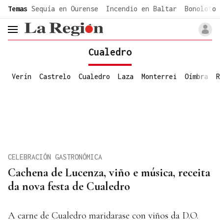
common.go-to-content
Temas
Sequía en Ourense
Incendio en Baltar
Bonoloto 
header.menu.open
Cualedro
Verín
Castrelo
Cualedro
Laza
Monterrei
Oímbra
R
CELEBRACIÓN GASTRONÓMICA
Cachena de Lucenza, viño e música, receita
da nova festa de Cualedro
A carne de Cualedro maridarase con viños da D.O.