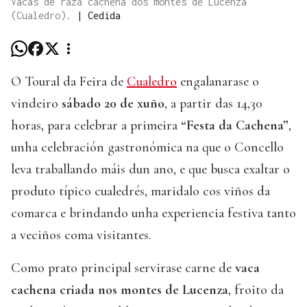
Vacas de raza cachena dos montes de Lucenza
(Cualedro).
|
Cedida
O Toural da Feira de
Cualedro
engalanarase o
vindeiro
sábado 20 de xuño
, a partir das 14,30
horas, para celebrar a primeira
“Festa da Cachena”
,
unha celebración gastronómica na que o Concello
leva traballando máis dun ano, e que busca exaltar o
produto típico cualedrés, maridalo cos viños da
comarca e brindando unha experiencia festiva tanto
a veciños coma visitantes.
Como prato principal servirase carne de
vaca
cachena criada nos montes de Lucenza
, froito da