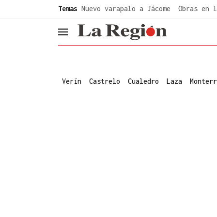
common.go-to-content
Temas
Nuevo varapalo a Jácome
Obras en l
header.menu.open
Verín
Castrelo
Cualedro
Laza
Monterr