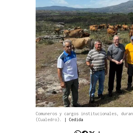
Comuneros y cargos institucionales, duran
(Cualedro).
|
Cedida