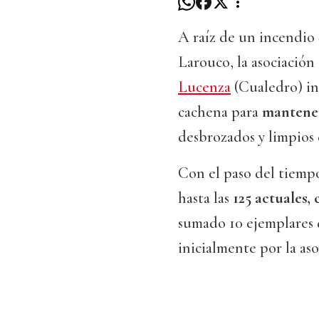
A raíz de un incendio 
Larouco, la asociació
Lucenza
(Cualedro) int
cachena para
mantener
desbrozados y limpios 
Con el paso del tiempo
hasta las
125 actuales,
sumado 10 ejemplares d
inicialmente por la as