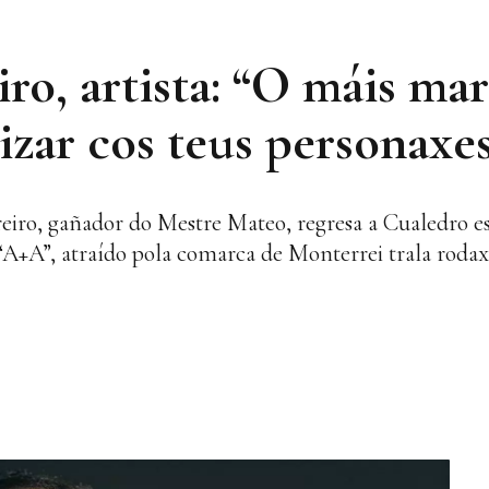
ro, artista: “O máis mar
izar cos teus personaxe
eiro, gañador do Mestre Mateo, regresa a Cualedro est
“A+A”, atraído pola comarca de Monterrei trala rodax