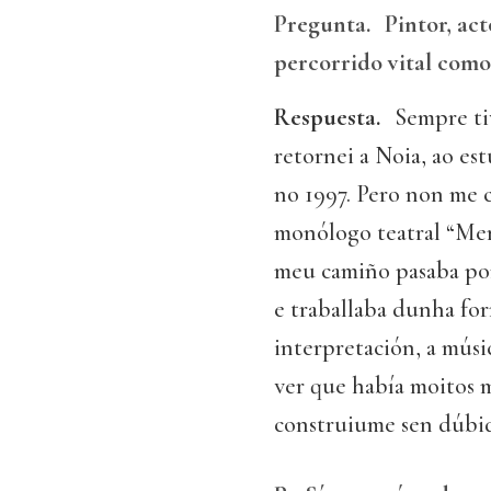
Pregunta.
Pintor, ac
percorrido vital como 
Respuesta.
Sempre tiv
retornei a Noia, ao es
no 1997. Pero non me co
monólogo teatral “Merd
meu camiño pasaba por
e traballaba dunha form
interpretación, a mús
ver que había moitos m
construiume sen dúbid