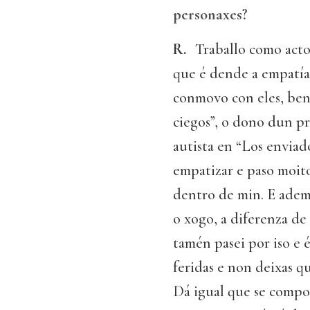
personaxes?
R.
Traballo como acto
que é dende a empatía
conmovo con eles, ben 
ciegos”, o dono dun pr
autista en “Los enviad
empatizar e paso moit
dentro de min. E adema
o xogo, a diferenza de
tamén pasei por iso e 
feridas e non deixas q
Dá igual que se compo