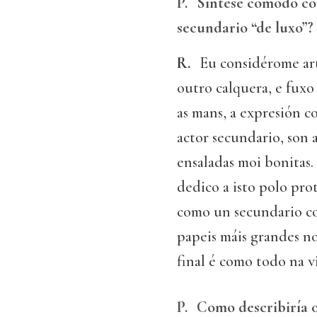
P.
Síntese cómodo con
secundario “de luxo”?
R.
Eu considérome art
outro calquera, e fuxo
as mans, a expresión co
actor secundario, son
ensaladas moi bonitas.
dedico a isto polo pr
como un secundario co
papeis máis grandes no
final é como todo na v
P.
Como describiría 