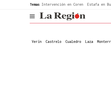
common.go-to-content
Temas
Intervención en Coren
Estafa en Bu
header.menu.open
Verín
Castrelo
Cualedro
Laza
Monterr