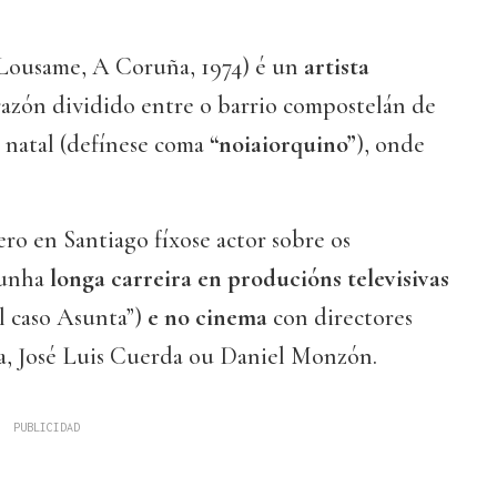
Lousame, A Coruña, 1974) é un
artista
azón dividido entre o barrio compostelán de
 natal (defínese coma
“noiaiorquino”
), onde
ero en Santiago fíxose actor sobre os
 unha
longa carreira en producións televisivas
El caso Asunta”)
e no cinema
con directores
a, José Luis Cuerda ou Daniel Monzón.