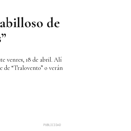
abilloso de
s”
e venres, 18 de abril. Alí
e de “Tralovento” o verán