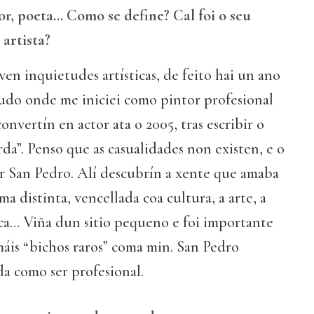
tor, poeta… Como se define? Cal foi o seu
artista?
en inquietudes artísticas, de feito hai un ano
tudo onde me iniciei como pintor profesional
nvertín en actor ata o 2005, tras escribir o
a”. Penso que as casualidades non existen, e o
 San Pedro. Alí descubrín a xente que amaba
a distinta, vencellada coa cultura, a arte, a
ica… Viña dun sitio pequeno e foi importante
áis “bichos raros” coma min. San Pedro
a como ser profesional.