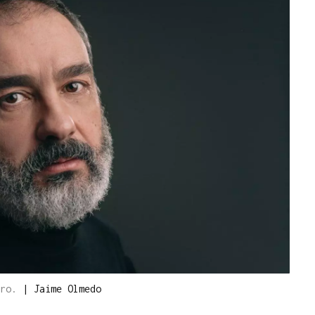
iro.
|
Jaime Olmedo