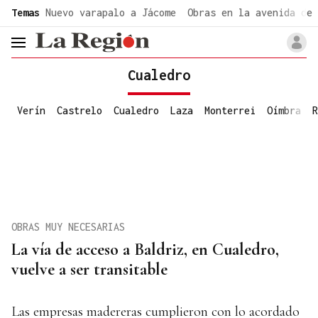
common.go-to-content
Temas
Nuevo varapalo a Jácome
Obras en la avenida de 
header.menu.open
Cualedro
Verín
Castrelo
Cualedro
Laza
Monterrei
Oímbra
R
OBRAS MUY NECESARIAS
La vía de acceso a Baldriz, en Cualedro,
vuelve a ser transitable
Las empresas madereras cumplieron con lo acordado