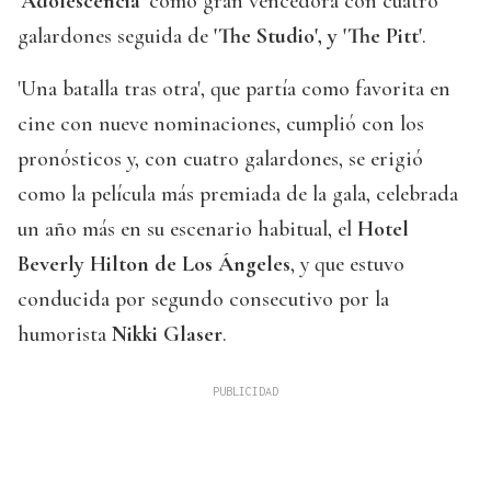
'
Adolescencia
' como gran vencedora con cuatro
galardones seguida de
'The Studio', y 'The Pitt'
.
'Una batalla tras otra', que partía como favorita en
cine con nueve nominaciones, cumplió con los
pronósticos y, con cuatro galardones, se erigió
como la película más premiada de la gala, celebrada
un año más en su escenario habitual, el
Hotel
Beverly Hilton de Los Ángeles
, y que estuvo
conducida por segundo consecutivo por la
humorista
Nikki Glaser
.