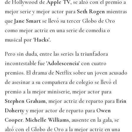
de Hollywood de
Apple TV
, se alzó con el premio a
mejor serie y mejor actor para
Seth Rogen
mientras
que
Jane Smart
se llevó su tercer Globo de Oro
como mejor actriz en una serie de comedia o
musical por
'Hacks'.
Pero sin duda, entre las series la triunfadora
incontestable fue
'Adolescencia'
con cuatro
premios. El drama de Netflix sobre un joven acusado
de asesinar a su compañera de colegio se llevó el
premio a la mejor miniserie, mejor actor para
Stephen Graham
, mejor actriz de reparto para
Erin
Doherty
y mejor actor de reparto para
Owen
Cooper
.
Michelle Williams
, ausente en la gala, se
alzó con el Globo de Oro a la mejor actriz en una