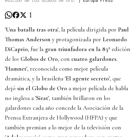
edición de los Globos de Oro.
|
Europa Press
'Una batalla tras otra'
, la película dirigida por
Paul
Thomas Anderson
y protagonizada por
Leonardo
DiCaprio
, fue la
gran triunfadora en la 83ª
edición
de los
Globos de Oro
, con
cuatro galardones
.
'Hamnet'
, reconocida como mejor película
dramática, y la brasileña
'El agente secreto'
, que
dejó
sin el Globo de Oro
a mejor película de habla
no inglesa a
'Sirat'
, también brillaron en los
galardones cada año concede la Asociación de la
Prensa Extranjera de Hollywood (HFPA) y que
también premian a lo mejor de la televisión con