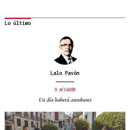
Lo último
Lalo Pavón
OBITUARIO
Muere a los 50 años el DJ francés Kavinsky, autor
O AFIADOR
del icónico tema "Nightcall"
Un día haberá autobuses