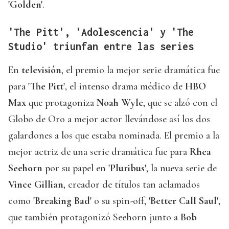
'Golden'
.
'The Pitt', 'Adolescencia' y 'The
Studio' triunfan entre las series
En
televisión
, el premio la mejor serie dramática fue
para
'The Pitt'
, el intenso drama médico de
HBO
Max
que protagoniza
Noah Wyle
, que se alzó con el
Globo de Oro a mejor actor llevándose así los dos
galardones a los que estaba nominada. El premio a la
mejor actriz de una serie dramática fue para
Rhea
Seehorn
por su papel en
'Pluribus'
, la nueva serie de
Vince Gillian
, creador de títulos tan aclamados
como
'Breaking Bad'
o su spin-off,
'Better Call Saul'
,
que también protagonizó Seehorn junto a
Bob