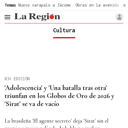
common.go-to-content
Temas
Nuevo varapalo a Jácome
Obras en la avenida de 
header.menu.open
Cultura
83ª EDICIÓN
'Adolescencia' y 'Una batalla tras otra'
triunfan en los Globos de Oro de 2026 y
'Sirat' se va de vacío
La brasileña 'El agente secreto' deja 'Sirat' sin el