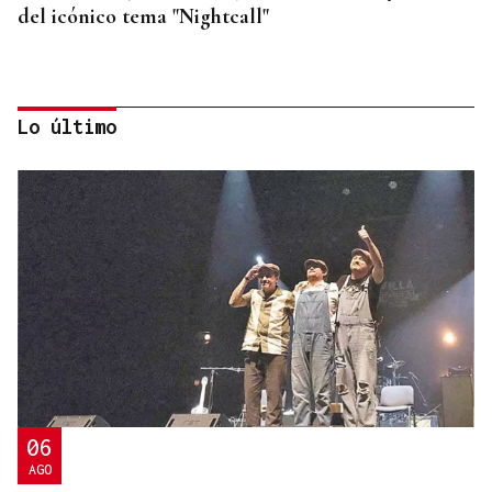
del icónico tema "Nightcall"
Lo último
OBITUARIO
Muere Glen Hansard, protagonista de Once y
ganador de un Oscar por "Falling Slowly", a los 56
años
06
AGO