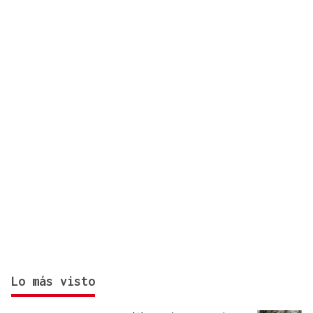
por el incendio forestal de Niebla
Lo más visto