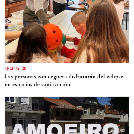
OBITUARIO
Muere a los 50 años el DJ francés Kavinsky, autor
del icónico tema "Nightcall"
INCLUSIÓN
Las personas con ceguera disfrutarán del eclipse
en espacios de sonificación