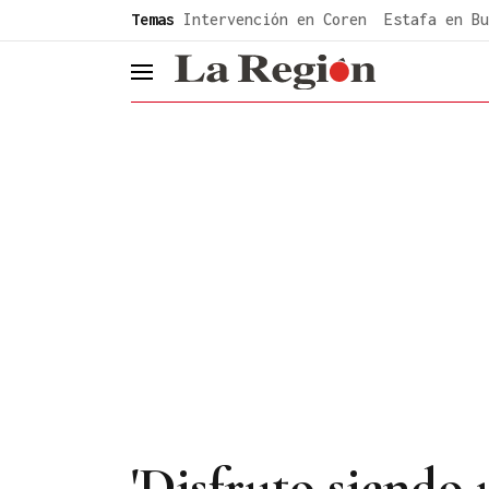
common.go-to-content
Temas
Intervención en Coren
Estafa en Bu
header.menu.open
'Disfruto siendo