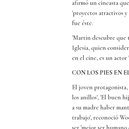
afirmó un cineasta que
'proyectos atractivos 
fue éste.
'Martin descubre que t
Iglesia, quien conside
en el cine, es un actor
CON LOS PIES EN E
El joven protagonista,
los anillos', 'El buen h
a su madre haber mante
trabajo', reconoció W
ser 'mejor ser humano 