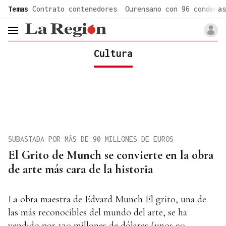
common.go-to-content
Temas
Contrato contenedores
Ourensano con 96 condenas
header.menu.open
Cultura
SUBASTADA POR MÁS DE 90 MILLONES DE EUROS
El Grito de Munch se convierte en la obra
de arte más cara de la historia
La obra maestra de Edvard Munch El grito, una de
las más reconocibles del mundo del arte, se ha
vendido por 120 millones de dólares (unos 90