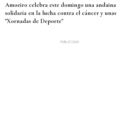
Amoeiro celebra este domingo una andaina
solidaria en la lucha contra el cáncer y unas
"Xornadas de Deporte"
CUIDAR LOS ECOSISTEMAS COSTEROS
Las claves para reducir los residuos y mantener las
playas limpias este verano