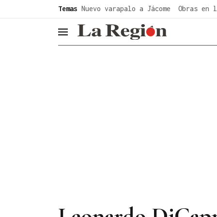
common.go-to-content
Temas
Nuevo varapalo a Jácome
Obras en l
header.menu.open
Leonardo DiCapri