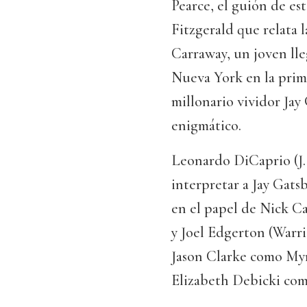
Pearce, el guión de es
Fitzgerald que relata l
Carraway, un joven ll
Nueva York en la prima
millonario vividor Ja
enigmático.
Leonardo DiCaprio (J. 
interpretar a Jay Gat
en el papel de Nick C
y Joel Edgerton (Warri
Jason Clarke como Myrt
Elizabeth Debicki com