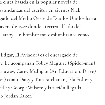
ta cinta basada en la popular novela de
as andanzas del escritor en ciernes Nick
egado del Medio Oeste de Estados Unidos hasta
vera de 1922 donde aterriza al lado del
y Gatsby. Un hombre tan deslumbrante como
Edgar, El Aviador) es el encargado de
sby. Le acompañan Tobey Maguire (Spider-man)
arraway; Carey Mulligan (An Education, Drive)
or) como Daisy y Tom Buchanan; Isla Fisher y
le y George Wilson; y la recién llegada
o Jordan Baker.