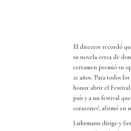
El director recordó qu
su novela cerca de don
certamen premió su ope
21 años. 'Para todos lo
honor abrir el Festiva
país y a un festival q
corazones', afirmó en
Luhrmann dirige y firm