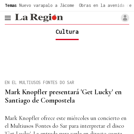
common.go-to-content
Temas
Nuevo varapalo a Jácome
Obras en la avenida de 
header.menu.open
Cultura
EN EL MULTIUSOS FONTES DO SAR
Mark Knopfler presentará 'Get Lucky' en
Santiago de Compostela
Mark Knopfler ofrece este miércoles un concierto en
el Multiusos Fontes do Sar para interpretar el disco
'Get Lucky'. La entrada para verle en directo cuesta