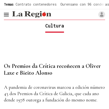
common.go-to-content
Temas
Contrato contenedores
Ourensano con 96 condenas
header.menu.open
Cultura
Os Premios da Crítica recoñecen a Oliver
Laxe e Bieito Alonso
A pandemia de coronavirus marcou a edición número
43 dos Premios da Crítica de Galicia, que cada ano
dende 1978 outorga a fundación do mesmo nome.