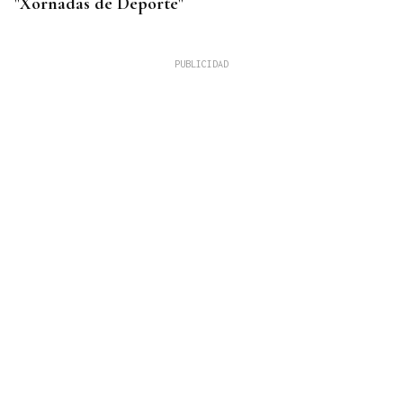
"Xornadas de Deporte"
CUIDAR LOS ECOSISTEMAS COSTEROS
Las claves para reducir los residuos y mantener las
playas limpias este verano