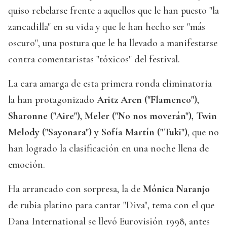
quiso rebelarse frente a aquellos que le han puesto "la
zancadilla" en su vida y que le han hecho ser "más
oscuro", una postura que le ha llevado a manifestarse
contra comentaristas "tóxicos" del festival.
La cara amarga de esta primera ronda eliminatoria
la han protagonizado
Aritz Aren ("Flamenco"),
Sharonne ("Aire"), Meler ("No nos moverán"), Twin
Melody ("Sayonara") y Sofía Martín ("Tuki")
, que no
han logrado la clasificación en una noche llena de
emoción.
Ha arrancado con sorpresa, la de
Mónica Naranjo
de rubia platino para cantar "Diva", tema con el que
Dana International se llevó Eurovisión 1998, antes