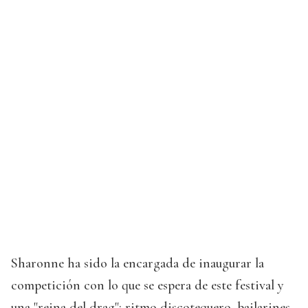
Sharonne ha sido la encargada de inaugurar la
competición con lo que se espera de este festival y
una "reina del drag": ritmo discotequero, bailarines,