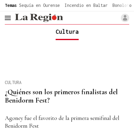
common.go-to-content
Temas
Sequía en Ourense
Incendio en Baltar
Bonoloto 
header.menu.open
Cultura
CULTURA
¿Quiénes son los primeros finalistas del
Benidorm Fest?
Agoney fue el favorito de la primera semifinal del
Benidorm Fest