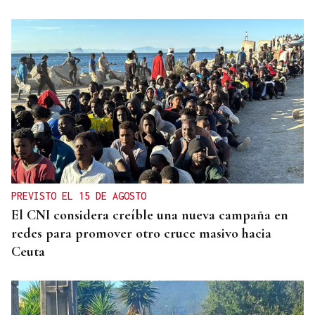
OBITUARIO
Muere Glen Hansard, protagonista de Once y
ganador de un Oscar por "Falling Slowly", a los 56
años
PREVISTO EL 15 DE AGOSTO
El CNI considera creíble una nueva campaña en
redes para promover otro cruce masivo hacia
Ceuta