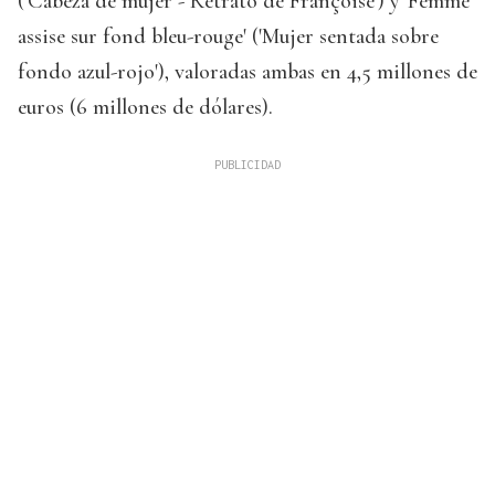
('Cabeza de mujer - Retrato de Françoise') y 'Femme
assise sur fond bleu-rouge' ('Mujer sentada sobre
fondo azul-rojo'), valoradas ambas en 4,5 millones de
euros (6 millones de dólares).