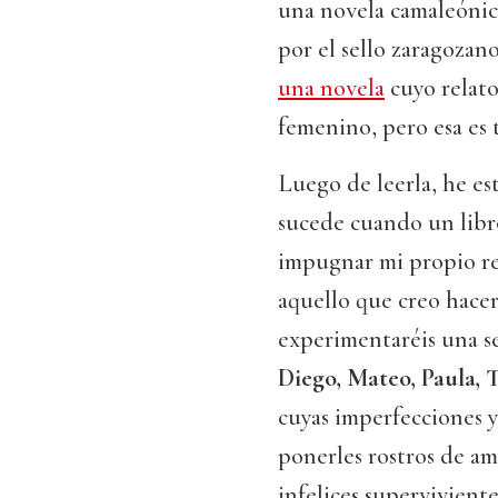
una novela camaleónica
por el sello zaragozan
una novela
cuyo relato
femenino, pero esa es t
Luego de leerla, he es
sucede cuando un libro
impugnar mi propio rel
aquello que creo hace
experimentaréis una s
Diego, Mateo, Paula, T
cuyas imperfecciones y 
ponerles rostros de ami
infelices superviviente