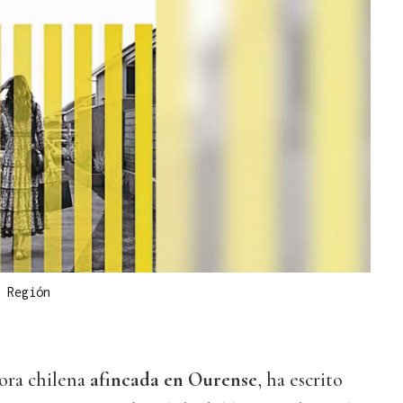
 Región
dora chilena
afincada en Ourense
, ha escrito