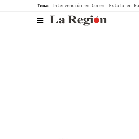
common.go-to-content
Temas
Intervención en Coren
Estafa en Bu
header.menu.open