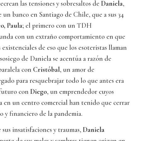
recrean las tensiones y sobresaltos de
Daniela
,
 un banco en Santiago de Chile, que a sus 34
o, Paula
; el primero con un TDH
egunda con un extraño comportamiento en que
 existenciales de eso que los esoteristas llaman
sasosiego de Daniela se acentúa a razón de
paralela con
Cristóbal
, un amor de
egado para resquebrajar todo lo que antes era
 futuro con
Diego
, un emprendedor cuyos
a en un centro comercial han tenido que cerrar
io y financiero de la pandemia.
e sus insatisfaciones y traumas,
Daniela
parte de sus males y sombras tienen origen en