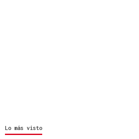
implicados provocan retenciones a la salida de
Vigo
Lo más visto