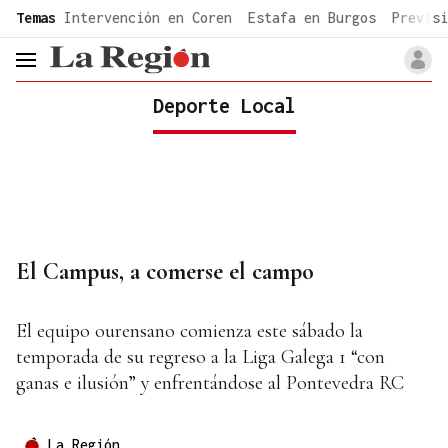
common.go-to-content
Temas
Intervención en Coren
Estafa en Burgos
Previsi
header.menu.open
Deporte Local
El Campus, a comerse el campo
El equipo ourensano comienza este sábado la
temporada de su regreso a la Liga Galega 1 “con
ganas e ilusión” y enfrentándose al Pontevedra RC
La Región