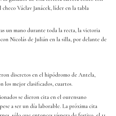
l checo Václav Janácek, líder en la tabla
as un mano durante toda la recta, la victoria
 con Nicolás de Julián en la silla, por delante de
eron discretos en el hipódromo de Antela,
on los mejor clasificados, cuartos.
cionados se dieron cita en el ourensano
se a ser un día laborable. La próxima cita
nes, sólo que entonces víspera de festivo, el 11