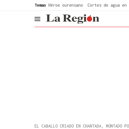
common.go-to-content
Temas
Héroe ourensano
Cortes de agua en 
header.menu.open
EL CABALLO CRIADO EN CHANTADA, MONTADO PO