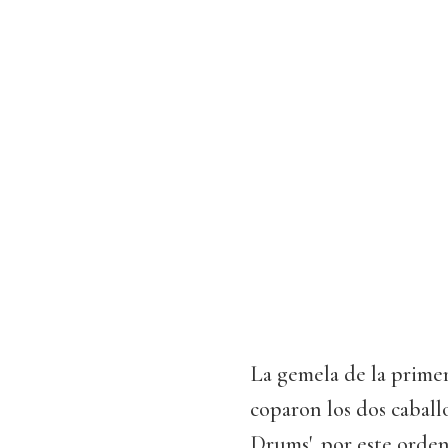
La gemela de la primer
coparon los dos caballo
Drums', por este orden