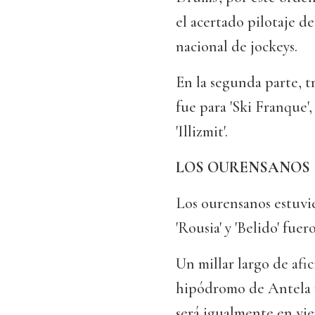
el acertado pilotaje de
nacional de jockeys.
En la segunda parte, tr
fue para 'Ski Franque',
'Illizmit'.
LOS OURENSANOS
Los ourensanos estuvi
'Rousia' y 'Belido' fuer
Un millar largo de afi
hipódromo de Antela pe
será igualmente en vier