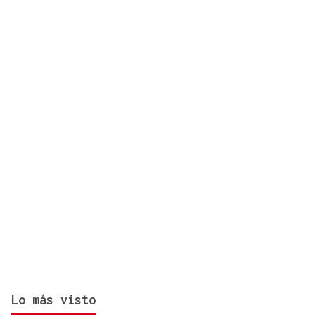
Identificados los cuerpos de la familia de Marín
fallecida en los terremotos de La Guaira
Lo más visto