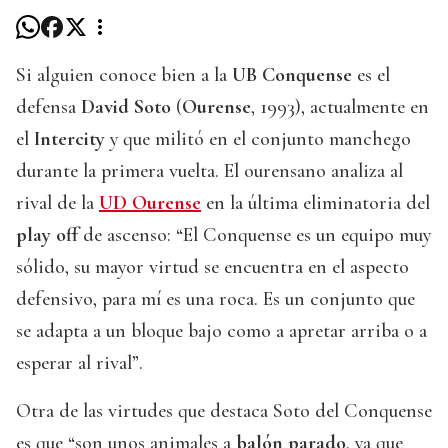
Si alguien conoce bien a la
UB Conquense
es el
defensa
David Soto
(
Ourense
, 1993), actualmente en
el
Intercity
y que militó en el conjunto manchego
durante la primera vuelta. El ourensano analiza al
rival de la
UD Ourense
en la última eliminatoria del
play off
de ascenso: “El Conquense es un equipo muy
sólido, su mayor virtud se encuentra en el aspecto
defensivo, para mí es una roca. Es un conjunto que
se adapta a un bloque bajo como a apretar arriba o a
esperar al rival”.
Otra de las virtudes que destaca Soto del Conquense
es que “son unos animales a
balón parado
, ya que