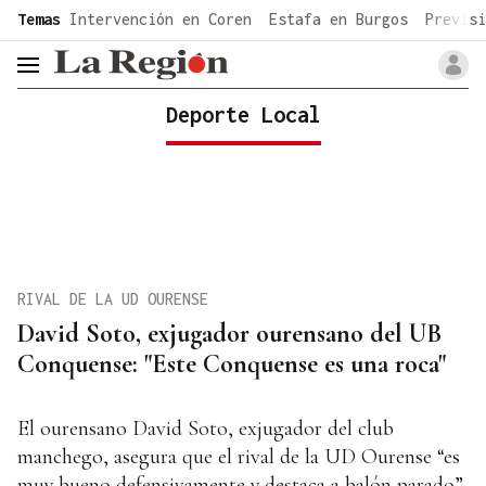
common.go-to-content
Temas
Intervención en Coren
Estafa en Burgos
Previsi
header.menu.open
Deporte Local
RIVAL DE LA UD OURENSE
David Soto, exjugador ourensano del UB
Conquense: "Este Conquense es una roca"
El ourensano David Soto, exjugador del club
manchego, asegura que el rival de la UD Ourense “es
muy bueno defensivamente y destaca a balón parado”