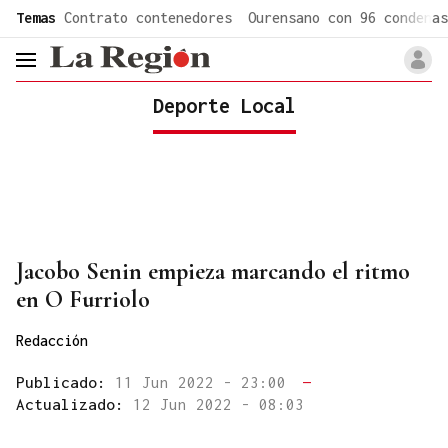
common.go-to-content
Temas
Contrato contenedores
Ourensano con 96 condenas
header.menu.open
Deporte Local
Jacobo Senin empieza marcando el ritmo
en O Furriolo
Redacción
Publicado:
11 Jun 2022 - 23:00
—
Actualizado:
12 Jun 2022 - 08:03