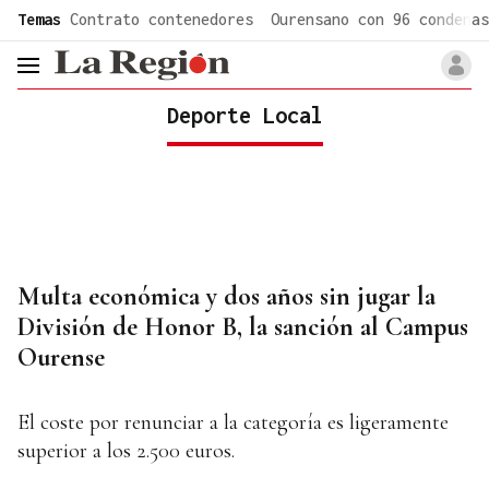
common.go-to-content
Temas
Contrato contenedores
Ourensano con 96 condenas
header.menu.open
Deporte Local
Multa económica y dos años sin jugar la
División de Honor B, la sanción al Campus
Ourense
El coste por renunciar a la categoría es ligeramente
superior a los 2.500 euros.