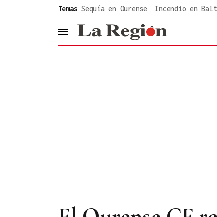
common.go-to-content
Temas
Sequía en Ourense
Incendio en Balt
header.menu.open
El Ourense CF reg