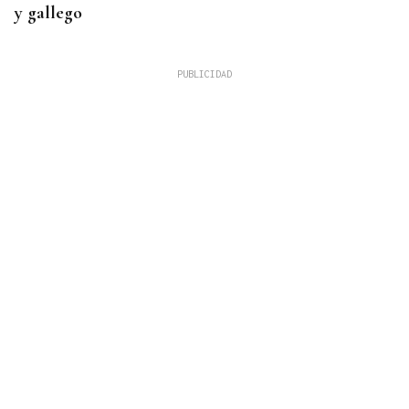
y gallego
OFERTA DIVERSIFICADA
Las academias de Ourense se reinventan tras el fin
de los exámenes de septiembre