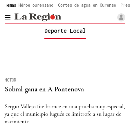
common.go-to-content
Temas
Héroe ourensano
Cortes de agua en Ourense
Pres
header.menu.open
Deporte Local
MOTOR
Sobral gana en A Pontenova
Sergio Vallejo fue bronce en una prueba muy especial,
ya que el municipio lugués es limítrofe a su lugar de
nacimiento