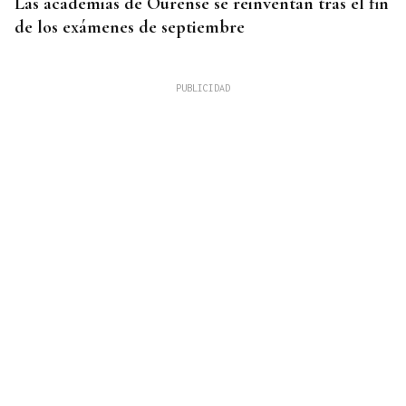
Las academias de Ourense se reinventan tras el fin
de los exámenes de septiembre
HEMEROTECA
Historia en 4 tiempos | Respeto para la única calle
sin coches