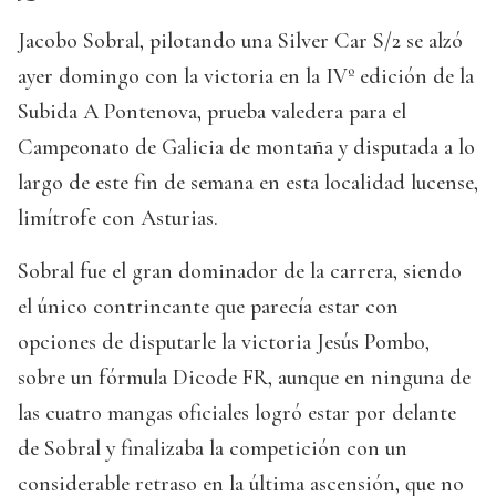
Jacobo Sobral, pilotando una Silver Car S/2 se alzó
ayer domingo con la victoria en la IVº edición de la
Subida A Pontenova, prueba valedera para el
Campeonato de Galicia de montaña y disputada a lo
largo de este fin de semana en esta localidad lucense,
limítrofe con Asturias.
Sobral fue el gran dominador de la carrera, siendo
el único contrincante que parecía estar con
opciones de disputarle la victoria Jesús Pombo,
sobre un fórmula Dicode FR, aunque en ninguna de
las cuatro mangas oficiales logró estar por delante
de Sobral y finalizaba la competición con un
considerable retraso en la última ascensión, que no