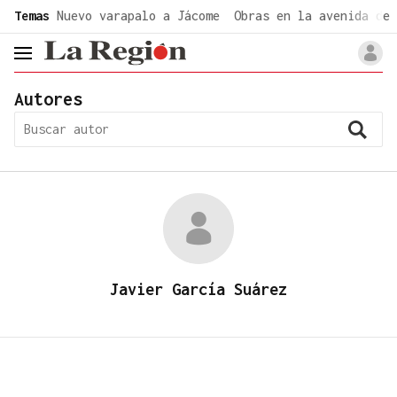
common.go-to-content
Temas
Nuevo varapalo a Jácome
Obras en la avenida de 
header.menu.open
Autores
Javier García Suárez