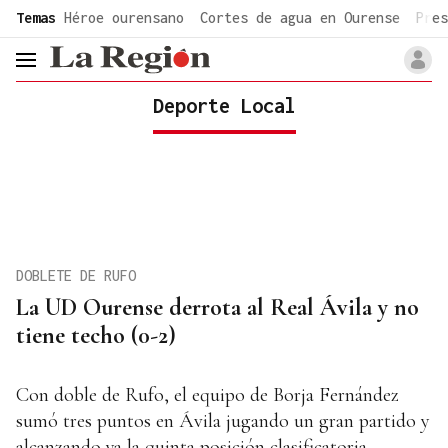
common.go-to-content
Temas
Héroe ourensano
Cortes de agua en Ourense
Pres
header.menu.open
Deporte Local
DOBLETE DE RUFO
La UD Ourense derrota al Real Ávila y no
tiene techo (0-2)
Con doble de Rufo, el equipo de Borja Fernández
sumó tres puntos en Ávila jugando un gran partido y
alcanzando ya la quinta posición clasificatoria